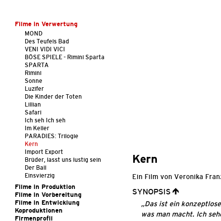
Filme in Verwertung
MOND
Des Teufels Bad
VENI VIDI VICI
BÖSE SPIELE - Rimini Sparta
SPARTA
Rimini
Sonne
Luzifer
Die Kinder der Toten
Lillian
Safari
Ich seh Ich seh
Im Keller
PARADIES: Trilogie
Kern
Import Export
Kern
Brüder, lasst uns lustig sein
Der Ball
Einsvierzig
Ein Film von Veronika Fran
Filme in Produktion
SYNOPSIS
Filme in Vorbereitung
Filme in Entwicklung
„Das ist ein konzeptlos
Koproduktionen
was man macht. Ich sehe 
Firmenprofil